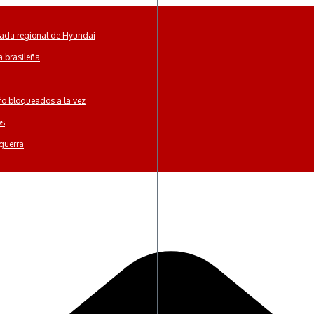
gada regional de Hyundai
a brasileña
lfo bloqueados a la vez
os
 guerra