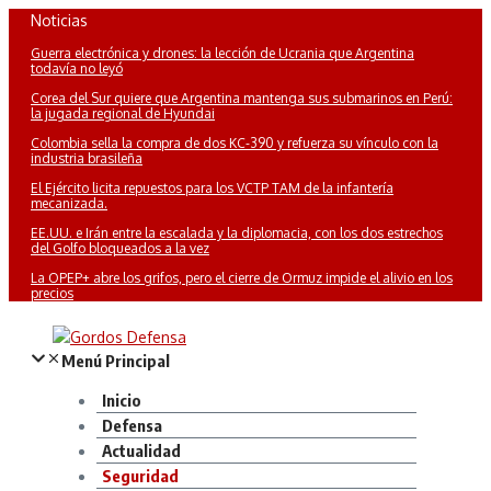
Saltar
Noticias
al
Guerra electrónica y drones: la lección de Ucrania que Argentina
contenido
todavía no leyó
Corea del Sur quiere que Argentina mantenga sus submarinos en Perú:
la jugada regional de Hyundai
Colombia sella la compra de dos KC-390 y refuerza su vínculo con la
industria brasileña
El Ejército licita repuestos para los VCTP TAM de la infantería
mecanizada.
EE.UU. e Irán entre la escalada y la diplomacia, con los dos estrechos
del Golfo bloqueados a la vez
La OPEP+ abre los grifos, pero el cierre de Ormuz impide el alivio en los
precios
Menú Principal
Inicio
Defensa
Actualidad
Seguridad