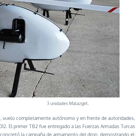
3 unidades Malazgirt.
B2, vuelo completamente autónomo y en frente de autoridades, 
2012. El primer TB2 fue entregado a las Fuerzas Armadas Turca
concretó la campaña de armamento del dron, demostrando el us