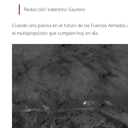
Redacción: Valentino Gautero
Cuando uno piensa en el futuro de las Fuerzas Armadas 
el multipropósito que cumplen hoy en día.