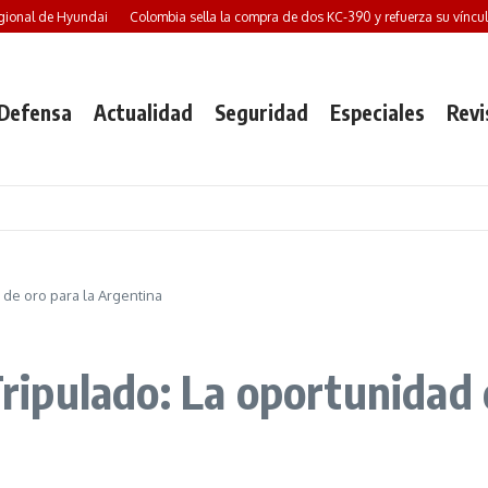
Hyundai
Colombia sella la compra de dos KC-390 y refuerza su vínculo con la ind
Defensa
Actualidad
Seguridad
Especiales
Revi
de oro para la Argentina
pulado: La oportunidad d