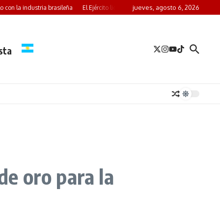
jueves, agosto 6, 2026
ustria brasileña
El Ejército licita repuestos para los VCTP TAM de la infantería
sta
e oro para la