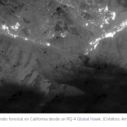
ndio forestal en California desde un RQ-4 Global Hawk. (Créditos: Ar