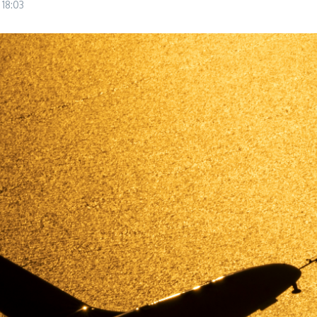
6
18:03