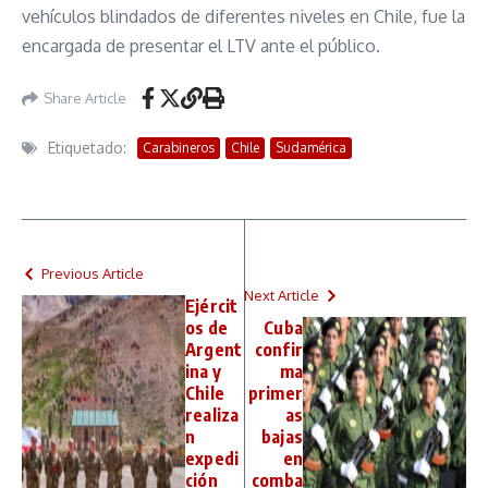
vehículos blindados de diferentes niveles en Chile, fue la
encargada de presentar el LTV ante el público.
Share Article
Etiquetado:
Carabineros
Chile
Sudamérica
Previous Article
Next Article
Ejércit
os de
Cuba
Argent
confir
ina y
ma
Chile
primer
realiza
as
n
bajas
expedi
en
ción
comba