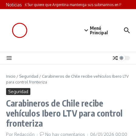
Saltar al contenido
Noticias
Corea del Sur quiere que Argentina mantenga sus submarinos en Perú: la j
Menú
Principal
Inicio
/
Seguridad
/
Carabineros de Chile recibe vehículos Ibero LTV
para control fronteriza
Seguridad
Carabineros de Chile recibe
vehículos Ibero LTV para control
fronteriza
Por
Redacción
No hay comentarios
06/01/2026
00:00