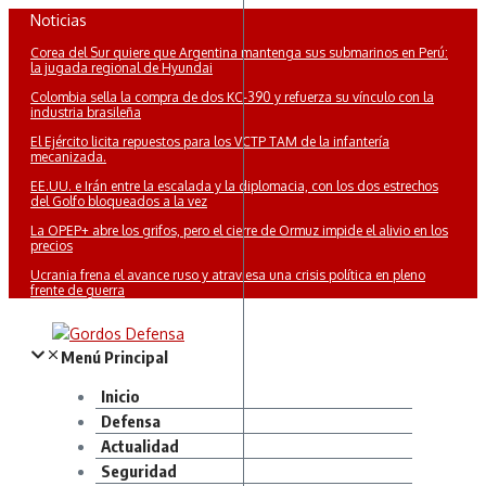
Saltar
Noticias
al
Corea del Sur quiere que Argentina mantenga sus submarinos en Perú:
contenido
la jugada regional de Hyundai
Colombia sella la compra de dos KC-390 y refuerza su vínculo con la
industria brasileña
El Ejército licita repuestos para los VCTP TAM de la infantería
mecanizada.
EE.UU. e Irán entre la escalada y la diplomacia, con los dos estrechos
del Golfo bloqueados a la vez
La OPEP+ abre los grifos, pero el cierre de Ormuz impide el alivio en los
precios
Ucrania frena el avance ruso y atraviesa una crisis política en pleno
frente de guerra
Menú Principal
Inicio
Defensa
Actualidad
Seguridad