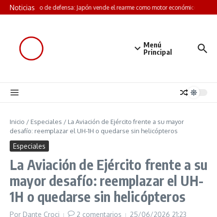
Saltar al contenido
Noticias
Libro blanco de defensa: Japón vende el rearme como motor económico
Crisis
Menú
Principal
Inicio
/
Especiales
/
La Aviación de Ejército frente a su mayor
desafío: reemplazar el UH-1H o quedarse sin helicópteros
Especiales
La Aviación de Ejército frente a su
mayor desafío: reemplazar el UH-
1H o quedarse sin helicópteros
Por
Dante Croci
2 comentarios
25/06/2026
21:23