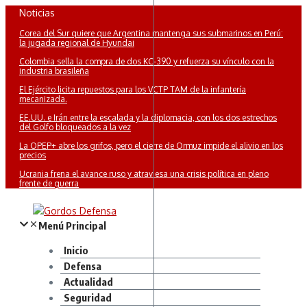
Saltar
Noticias
al
Corea del Sur quiere que Argentina mantenga sus submarinos en Perú:
contenido
la jugada regional de Hyundai
Colombia sella la compra de dos KC-390 y refuerza su vínculo con la
industria brasileña
El Ejército licita repuestos para los VCTP TAM de la infantería
mecanizada.
EE.UU. e Irán entre la escalada y la diplomacia, con los dos estrechos
del Golfo bloqueados a la vez
La OPEP+ abre los grifos, pero el cierre de Ormuz impide el alivio en los
precios
Ucrania frena el avance ruso y atraviesa una crisis política en pleno
frente de guerra
Menú Principal
Inicio
Defensa
Actualidad
Seguridad