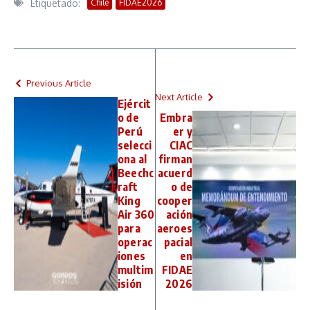
Etiquetado:
Chile
FIDAE2026
Previous Article
Next Article
Ejércit
o de
Embra
Perú
er y
selecci
CIAC
ona al
firman
Beechc
acuerd
raft
o de
King
cooper
Air 360
ación
para
aeroes
operac
pacial
iones
en
multim
FIDAE
isión
2026