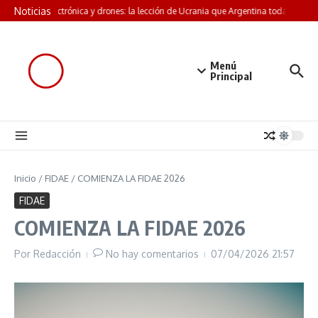
Saltar al contenido
Noticias
Guerra electrónica y drones: la lección de Ucrania que Argentina todavía no le
Menú
Principal
Inicio
/
FIDAE
/
COMIENZA LA FIDAE 2026
FIDAE
COMIENZA LA FIDAE 2026
Por
Redacción
No hay comentarios
07/04/2026
21:57