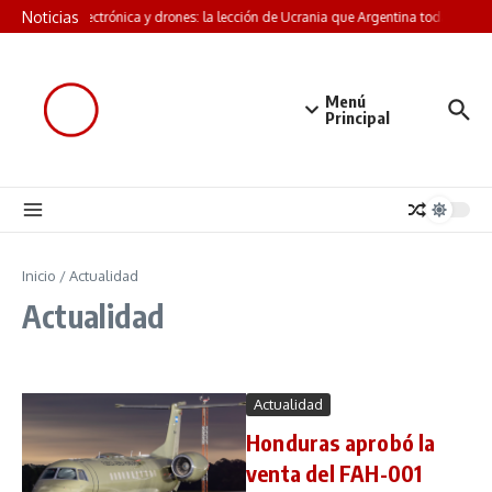
Saltar al contenido
Noticias
Guerra electrónica y drones: la lección de Ucrania que Argentina todavía no l
Menú
Principal
Inicio
/
Actualidad
Actualidad
Actualidad
Honduras aprobó la
venta del FAH-001