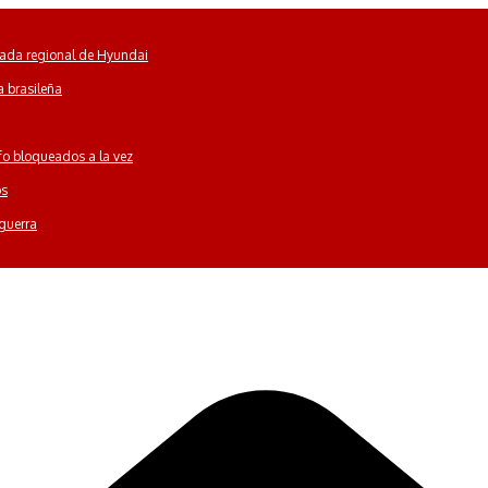
gada regional de Hyundai
a brasileña
lfo bloqueados a la vez
os
 guerra