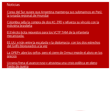
Saltar
Noticias
al
Corea del Sur quiere que Argentina mantenga sus submarinos en Perú:
contenido
la jugada regional de Hyundai
Colombia sella la compra de dos KC-390 y refuerza su vínculo con la
industria brasileña
El Ejército licita repuestos para los VCTP TAM de la infantería
mecanizada.
EE.UU. e Irán entre la escalada y la diplomacia, con los dos estrechos
del Golfo bloqueados a la vez
La OPEP+ abre los grifos, pero el cierre de Ormuz impide el alivio en los
precios
Ucrania frena el avance ruso y atraviesa una crisis política en pleno
frente de guerra