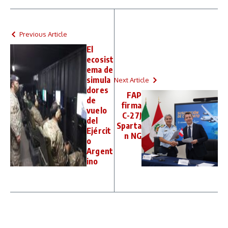
Previous Article
El
ecosist
ema de
simula
Next Article
dores
FAP
de
firma
vuelo
C-27J
del
Sparta
Ejércit
n NG
o
Argent
ino