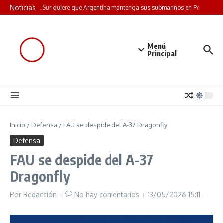
Saltar al contenido
Noticias
Corea del Sur quiere que Argentina mantenga sus submarinos en Perú: la ju
Menú
Principal
Inicio
/
Defensa
/
FAU se despide del A-37 Dragonfly
Defensa
FAU se despide del A-37
Dragonfly
Por
Redacción
No hay comentarios
13/05/2026
15:11