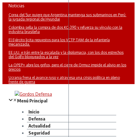
Saltar
Noticias
al
Corea del Sur quiere que Argentina mantenga sus submarinos en Perú:
contenido
la jugada regional de Hyundai
Colombia sella la compra de dos KC-390 y refuerza su vínculo con la
industria brasileña
El Ejército licita repuestos para los VCTP TAM de la infantería
mecanizada.
EE.UU. e Irán entre la escalada y la diplomacia, con los dos estrechos
del Golfo bloqueados a la vez
La OPEP+ abre los grifos, pero el cierre de Ormuz impide el alivio en los
precios
Ucrania frena el avance ruso y atraviesa una crisis política en pleno
frente de guerra
Menú Principal
Inicio
Defensa
Actualidad
Seguridad