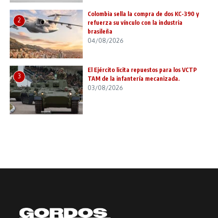
Colombia sella la compra de dos KC-390 y
2
refuerza su vínculo con la industria
brasileña
04/08/2026
El Ejército licita repuestos para los VCTP
3
TAM de la infantería mecanizada.
03/08/2026