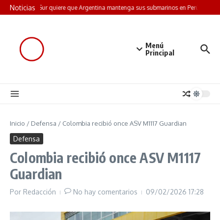
Saltar al contenido
Noticias
Corea del Sur quiere que Argentina mantenga sus submarinos en Perú: la juga
Menú
Principal
Inicio
/
Defensa
/
Colombia recibió once ASV M1117 Guardian
Defensa
Colombia recibió once ASV M1117
Guardian
Por
Redacción
No hay comentarios
09/02/2026
17:28