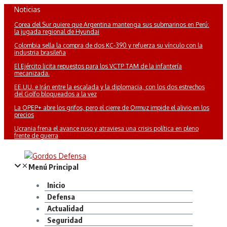
Saltar
Noticias
al
Corea del Sur quiere que Argentina mantenga sus submarinos en Perú:
contenido
la jugada regional de Hyundai
Colombia sella la compra de dos KC-390 y refuerza su vínculo con la
industria brasileña
El Ejército licita repuestos para los VCTP TAM de la infantería
mecanizada.
EE.UU. e Irán entre la escalada y la diplomacia, con los dos estrechos
del Golfo bloqueados a la vez
La OPEP+ abre los grifos, pero el cierre de Ormuz impide el alivio en los
precios
Ucrania frena el avance ruso y atraviesa una crisis política en pleno
frente de guerra
Menú Principal
Inicio
Defensa
Actualidad
Seguridad