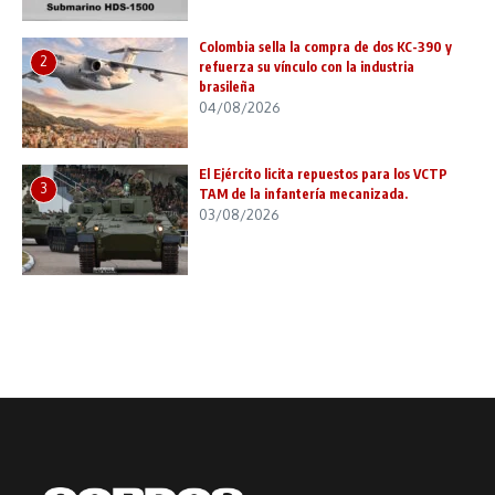
Colombia sella la compra de dos KC-390 y
2
refuerza su vínculo con la industria
brasileña
04/08/2026
El Ejército licita repuestos para los VCTP
3
TAM de la infantería mecanizada.
03/08/2026