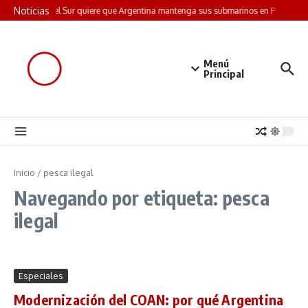
Saltar al contenido
Noticias
Corea del Sur quiere que Argentina mantenga sus submarinos en Perú: la j
Menú
Principal
Inicio
/
pesca ilegal
Navegando por etiqueta: pesca
ilegal
Especiales
Modernización del COAN: por qué Argentina