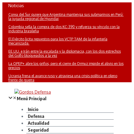
Saltar
Noticias
al
Corea del Sur quiere que Argentina mantenga sus submarinos en Perú:
contenido
la jugada regional de Hyundai
Colombia sella la compra de dos KC-390 y refuerza su vínculo con la
industria brasileña
El Ejército licita repuestos para los VCTP TAM de la infantería
mecanizada.
EE.UU. e Irán entre la escalada y la diplomacia, con los dos estrechos
del Golfo bloqueados a la vez
La OPEP+ abre los grifos, pero el cierre de Ormuz impide el alivio en los
precios
Ucrania frena el avance ruso y atraviesa una crisis política en pleno
frente de guerra
Menú Principal
Inicio
Defensa
Actualidad
Seguridad